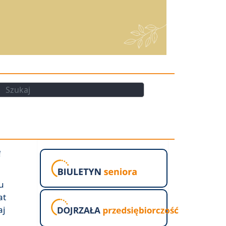
kaj
Szukaj
ę
u
at
aj