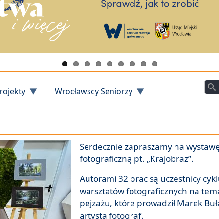
Szu
rojekty
Wrocławscy Seniorzy
Serdecznie zapraszamy na wystaw
fotograficzną pt. „Krajobraz”.
Autorami 32 prac są uczestnicy cykl
warsztatów fotograficznych na tem
pejzażu, które prowadził Marek Buł
artysta fotograf.