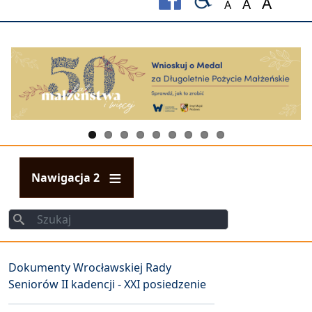
A
A
A
Set font size to
Set font s
Set fo
Nawigacja 2
Szukaj
Szukaj
Dokumenty Wrocławskiej Rady
Seniorów II kadencji - XXI posiedzenie