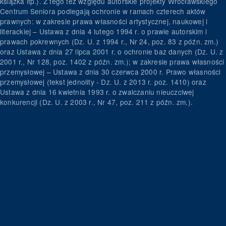
książka itp.). Z tego też względu autorskie projekty Wrocławskiego
Centrum Seniora podlegają ochronie w ramach czterech aktów
prawnych: w zakresie prawa własności artystycznej, naukowej i
literackiej – Ustawa z dnia 4 lutego 1994 r. o prawie autorskim i
prawach pokrewnych (Dz. U. z 1994 r., Nr 24, poz. 83 z późn. zm.)
oraz Ustawa z dnia 27 lipca 2001 r. o ochronie baz danych (Dz. U. z
2001 r., Nr 128, poz. 1402 z późn. zm.); w zakresie prawa własności
przemysłowej – Ustawa z dnia 30 czerwca 2000 r. Prawo własności
przemysłowej (tekst jednolity - Dz. U. z 2013 r. poz. 1410) oraz
Ustawa z dnia 16 kwietnia 1993 r. o zwalczaniu nieuczciwej
konkurencji (Dz. U. z 2003 r., Nr 47, poz. 211 z późn. zm.).