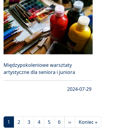
Międzypokoleniowe warsztaty
artystyczne dla seniora i juniora
2024-07-29
Stronicowanie
Następna strona
Ostatnia strona
1
2
3
4
5
6
››
Koniec »