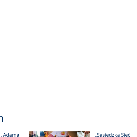
m
p. Adama
„Sąsiedzka Sieć