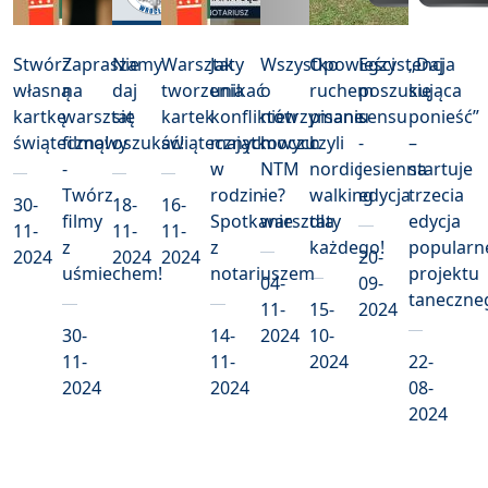
Stwórz
Zapraszamy
Nie
Warsztaty
Jak
Wszystko
Opowieści
Egzystencja
„Daj
własną
na
daj
tworzenia
unikać
o
ruchem
poszukująca
się
kartkę
warsztat
się
kartek
konfliktów
nietrzymaniu
pisane
sensu
ponieść”
świąteczną!
filmowy
oszukać!
świątecznych
majątkowych
moczu
czyli
-
–
-
w
NTM
nordic
jesienna
startuje
Twórz
rodzinie?
-
walking
edycja
trzecia
30-
18-
16-
filmy
Spotkanie
warsztaty
dla
edycja
11-
11-
11-
z
z
każdego!
popularn
2024
2024
2024
20-
uśmiechem!
notariuszem
projektu
04-
09-
taneczne
11-
15-
2024
30-
14-
2024
10-
11-
11-
2024
22-
2024
2024
08-
2024