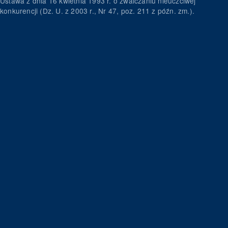
Ustawa z dnia 16 kwietnia 1993 r. o zwalczaniu nieuczciwej
konkurencji (Dz. U. z 2003 r., Nr 47, poz. 211 z późn. zm.).