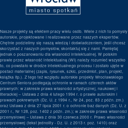
Nasze projekty są efektem pracy wielu osób. Wiele z nich to pomysły
autorskie, projektowane i realizowane przez naszych ekspertów.
Chętnie podzielimy się naszą wiedzą i doświadczeniem, jeśli chcesz
skorzystać z naszych pomysłów, skontaktuj się z nami. Pamiętaj
jednak o poszanowaniu dla własności intelektualnej. W polskim
prawie przez własność intelektualną (WI) należy rozumieć wszystko
to, co powstało w drodze intelektualnego procesu i zostało ujęte w
postaci materialnej (zapis, rysunek, szkic, przedmiot, plan, projekt,
książka itp.). Z tego też względu autorskie projekty Wrocławskiego
Centrum Seniora podlegają ochronie w ramach czterech aktów
prawnych: w zakresie prawa własności artystycznej, naukowej i
literackiej – Ustawa z dnia 4 lutego 1994 r. o prawie autorskim i
prawach pokrewnych (Dz. U. z 1994 r., Nr 24, poz. 83 z późn. zm.)
oraz Ustawa z dnia 27 lipca 2001 r. o ochronie baz danych (Dz. U. z
2001 r., Nr 128, poz. 1402 z późn. zm.); w zakresie prawa własności
przemysłowej – Ustawa z dnia 30 czerwca 2000 r. Prawo własności
przemysłowej (tekst jednolity - Dz. U. z 2013 r. poz. 1410) oraz