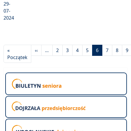
29-
07-
2024
Stronicowanie
Poprzednia strona
«
‹‹
…
2
3
4
5
6
7
8
9
Pierwsza strona
Początek