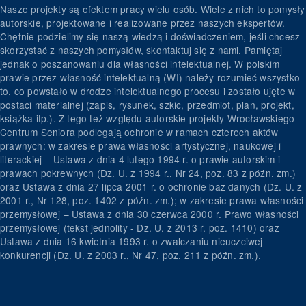
Nasze projekty są efektem pracy wielu osób. Wiele z nich to pomysły
autorskie, projektowane i realizowane przez naszych ekspertów.
Chętnie podzielimy się naszą wiedzą i doświadczeniem, jeśli chcesz
skorzystać z naszych pomysłów, skontaktuj się z nami. Pamiętaj
jednak o poszanowaniu dla własności intelektualnej. W polskim
prawie przez własność intelektualną (WI) należy rozumieć wszystko
to, co powstało w drodze intelektualnego procesu i zostało ujęte w
postaci materialnej (zapis, rysunek, szkic, przedmiot, plan, projekt,
książka itp.). Z tego też względu autorskie projekty Wrocławskiego
Centrum Seniora podlegają ochronie w ramach czterech aktów
prawnych: w zakresie prawa własności artystycznej, naukowej i
literackiej – Ustawa z dnia 4 lutego 1994 r. o prawie autorskim i
prawach pokrewnych (Dz. U. z 1994 r., Nr 24, poz. 83 z późn. zm.)
oraz Ustawa z dnia 27 lipca 2001 r. o ochronie baz danych (Dz. U. z
2001 r., Nr 128, poz. 1402 z późn. zm.); w zakresie prawa własności
przemysłowej – Ustawa z dnia 30 czerwca 2000 r. Prawo własności
przemysłowej (tekst jednolity - Dz. U. z 2013 r. poz. 1410) oraz
Ustawa z dnia 16 kwietnia 1993 r. o zwalczaniu nieuczciwej
konkurencji (Dz. U. z 2003 r., Nr 47, poz. 211 z późn. zm.).