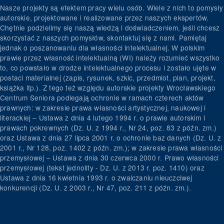
Nasze projekty są efektem pracy wielu osób. Wiele z nich to pomysły
autorskie, projektowane i realizowane przez naszych ekspertów.
Chętnie podzielimy się naszą wiedzą i doświadczeniem, jeśli chcesz
skorzystać z naszych pomysłów, skontaktuj się z nami. Pamiętaj
jednak o poszanowaniu dla własności intelektualnej. W polskim
prawie przez własność intelektualną (WI) należy rozumieć wszystko
to, co powstało w drodze intelektualnego procesu i zostało ujęte w
postaci materialnej (zapis, rysunek, szkic, przedmiot, plan, projekt,
książka itp.). Z tego też względu autorskie projekty Wrocławskiego
Centrum Seniora podlegają ochronie w ramach czterech aktów
prawnych: w zakresie prawa własności artystycznej, naukowej i
literackiej – Ustawa z dnia 4 lutego 1994 r. o prawie autorskim i
prawach pokrewnych (Dz. U. z 1994 r., Nr 24, poz. 83 z późn. zm.)
oraz Ustawa z dnia 27 lipca 2001 r. o ochronie baz danych (Dz. U. z
2001 r., Nr 128, poz. 1402 z późn. zm.); w zakresie prawa własności
przemysłowej – Ustawa z dnia 30 czerwca 2000 r. Prawo własności
przemysłowej (tekst jednolity - Dz. U. z 2013 r. poz. 1410) oraz
Ustawa z dnia 16 kwietnia 1993 r. o zwalczaniu nieuczciwej
konkurencji (Dz. U. z 2003 r., Nr 47, poz. 211 z późn. zm.).