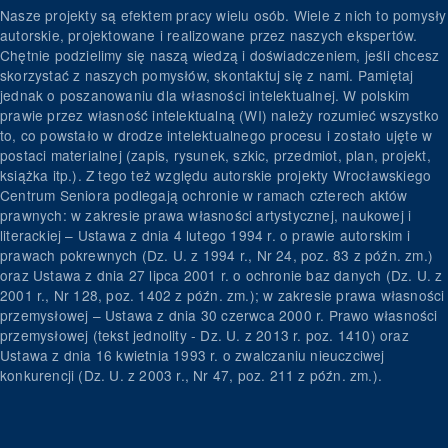
Nasze projekty są efektem pracy wielu osób. Wiele z nich to pomysły
autorskie, projektowane i realizowane przez naszych ekspertów.
Chętnie podzielimy się naszą wiedzą i doświadczeniem, jeśli chcesz
skorzystać z naszych pomysłów, skontaktuj się z nami. Pamiętaj
jednak o poszanowaniu dla własności intelektualnej. W polskim
prawie przez własność intelektualną (WI) należy rozumieć wszystko
to, co powstało w drodze intelektualnego procesu i zostało ujęte w
postaci materialnej (zapis, rysunek, szkic, przedmiot, plan, projekt,
książka itp.). Z tego też względu autorskie projekty Wrocławskiego
Centrum Seniora podlegają ochronie w ramach czterech aktów
prawnych: w zakresie prawa własności artystycznej, naukowej i
literackiej – Ustawa z dnia 4 lutego 1994 r. o prawie autorskim i
prawach pokrewnych (Dz. U. z 1994 r., Nr 24, poz. 83 z późn. zm.)
oraz Ustawa z dnia 27 lipca 2001 r. o ochronie baz danych (Dz. U. z
2001 r., Nr 128, poz. 1402 z późn. zm.); w zakresie prawa własności
przemysłowej – Ustawa z dnia 30 czerwca 2000 r. Prawo własności
przemysłowej (tekst jednolity - Dz. U. z 2013 r. poz. 1410) oraz
Ustawa z dnia 16 kwietnia 1993 r. o zwalczaniu nieuczciwej
konkurencji (Dz. U. z 2003 r., Nr 47, poz. 211 z późn. zm.).