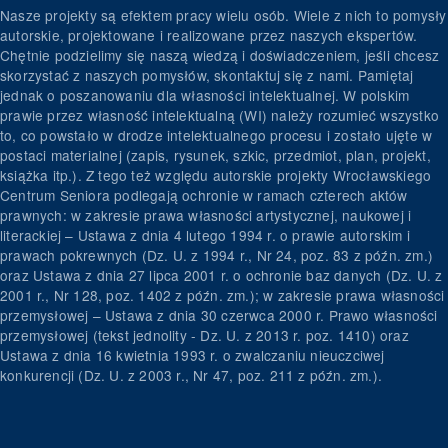
Nasze projekty są efektem pracy wielu osób. Wiele z nich to pomysły
autorskie, projektowane i realizowane przez naszych ekspertów.
Chętnie podzielimy się naszą wiedzą i doświadczeniem, jeśli chcesz
skorzystać z naszych pomysłów, skontaktuj się z nami. Pamiętaj
jednak o poszanowaniu dla własności intelektualnej. W polskim
prawie przez własność intelektualną (WI) należy rozumieć wszystko
to, co powstało w drodze intelektualnego procesu i zostało ujęte w
postaci materialnej (zapis, rysunek, szkic, przedmiot, plan, projekt,
książka itp.). Z tego też względu autorskie projekty Wrocławskiego
Centrum Seniora podlegają ochronie w ramach czterech aktów
prawnych: w zakresie prawa własności artystycznej, naukowej i
literackiej – Ustawa z dnia 4 lutego 1994 r. o prawie autorskim i
prawach pokrewnych (Dz. U. z 1994 r., Nr 24, poz. 83 z późn. zm.)
oraz Ustawa z dnia 27 lipca 2001 r. o ochronie baz danych (Dz. U. z
2001 r., Nr 128, poz. 1402 z późn. zm.); w zakresie prawa własności
przemysłowej – Ustawa z dnia 30 czerwca 2000 r. Prawo własności
przemysłowej (tekst jednolity - Dz. U. z 2013 r. poz. 1410) oraz
Ustawa z dnia 16 kwietnia 1993 r. o zwalczaniu nieuczciwej
konkurencji (Dz. U. z 2003 r., Nr 47, poz. 211 z późn. zm.).